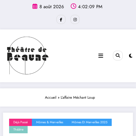
Aller
principal
8 août 2026
4:02:10 PM
au
contenu
Accueil
»
L’affaire Méchant Loup
Déjà Passé
Mômes & Merveilles
Mômes Et Merveilles 2025
Théâtre