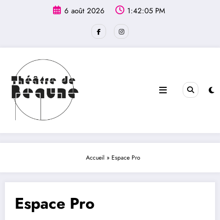
Aller
principal
6 août 2026
1:42:05 PM
au
contenu
Accueil
»
Espace Pro
Espace Pro