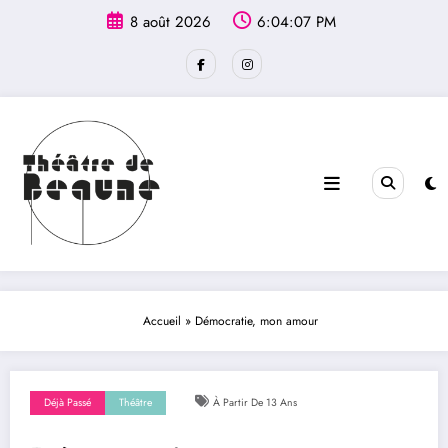
Aller
principal
8 août 2026
6:04:08 PM
au
contenu
Accueil
»
Démocratie, mon amour
Déjà Passé
Théâtre
À Partir De 13 Ans