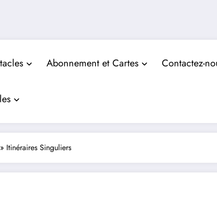
tacles
Abonnement et Cartes
Contactez-no
les
»
Itinéraires Singuliers