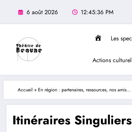
contenu
Aller
principal
au
6 août 2026
12:45:36 PM
contenu
Accueil
Les spec
Actions culturel
Accueil
»
En région : partenaires, ressources, nos amis…
Itinéraires Singuliers