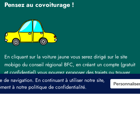
Pensez au covoiturage !
En cliquant sur la voiture jaune vous serez dirigé sur le site
mobigo du conseil régional BFC, en créant un compte (gratuit
et confidentiel) vous pourrez proposer des trajets ou trouver
quelqu’un qui se rend au même spectacle que vous ! Pratique,
écologique et économique !
©Théâtre de Beaune - 2026 | Powered By
SpiceThemes