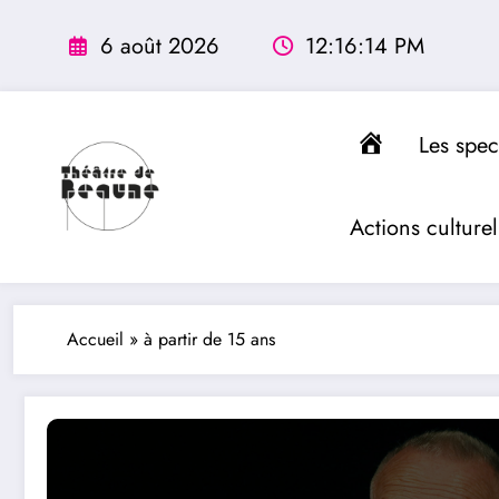
contenu
Aller
principal
au
6 août 2026
12:16:15 PM
contenu
Accueil
Les spec
Actions culturel
Accueil
»
à partir de 15 ans